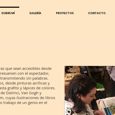
SOBRE MÍ
GALERÍA
PROYECTOS
CONTACTO
Estudio de arte Christen
McCreavy
ras que sean accesibles desde
resuenen con el espectador,
transmitiendo sin palabras.
s, desde pinturas acrílicas y
sta grafito y lápices de colores.
s de DaVinci, Van Gogh y
, cuyas ilustraciones de libros
o trabajo de un genio en el